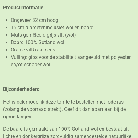
e
l
r
e
n
e
n
Productinformatie:
Ongeveer 32 cm hoog
15 cm diameter inclusief wollen baard
Muts gemêleerd grijs vilt (wol)
Baard 100% Gotland wol
Oranje viltkraal neus
Vulling: gips voor de stabiliteit aangevuld met polyester
en/of schapenwol
Bijzonderheden:
Het is ook mogelijk deze tomte te bestellen met rode jas
(zolang de voorraad strekt). Geef dit dan apart aan bij de
opmerkingen.
De baard is gemaakt van 100% Gotland wol en bestaat uit
lichte en donkergrijze zorgvuldig samengestelde natuurlijke