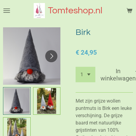
Ga
Tomteshop.nl
direct
naar
de
Birk
hoofdinhoud
€ 24,95
In
winkelwagen
Met zijn grijze wollen
puntmuts is Birk een leuke
verschijning. De grijze
baard met natuurlijke
grijstinten van 100%