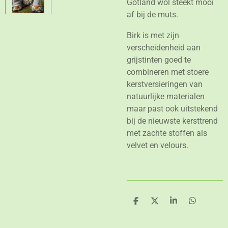
Gotland wol steekt mooi
af bij de muts.
Birk is met zijn
verscheidenheid aan
grijstinten goed te
combineren met stoere
kerstversieringen van
natuurlijke materialen
maar past ook uitstekend
bij de nieuwste kersttrend
met zachte stoffen als
velvet en velours.
D
D
S
D
e
e
h
e
l
e
a
l