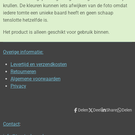
krullen. De kleuren kunnen iets afwijken van de foto omdat
iedere tomte een unieke baard heeft en geen schaap
tenslotte hetzelfde is.
Het product is alleen geschikt voor gebruik binnen.
Overige informatie:
Levertijd en verzendkosten
Retourneren
Algemene voorwaarden
Privacy
Delen
Deel
Share
Delen
Contact
: