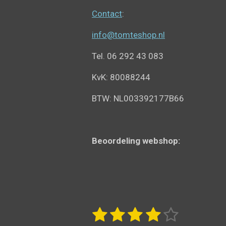
Contact
:
info@tomteshop.nl
Tel. 06 292 43 083
KvK: 80088244
BTW: NL003392177B66
Beoordeling webshop:
1
2
3
4
5
S
R
t
a