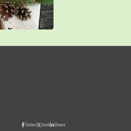
Delen
Deel
Share