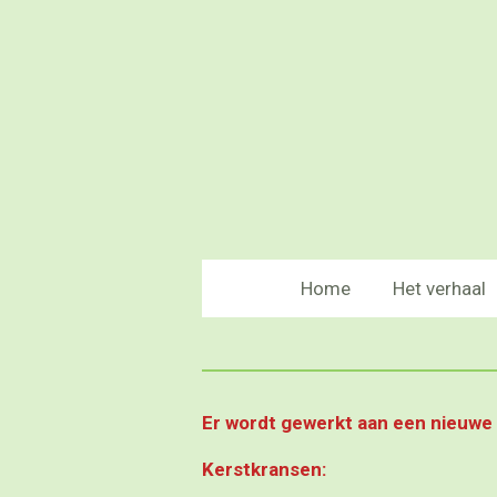
Ga
direct
naar
de
hoofdinhoud
Home
Het verhaal
Er wordt gewerkt aan een nieuwe
Kerstkransen: